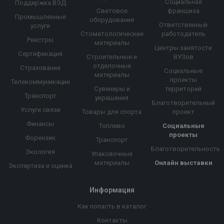
Социальная
Поддержка ВЭД
Световое
франшиза
Промышленные
оборудование
Ответственный
услуги
Стоматологические
работодатель
Реестры
материалы
Центры занятости
Сертификация
Строительные и
ВУЗов
отделочные
Страхование
Социальные
материалы
проекты
Телекоммуникации
Сувениры и
территорий
Транспорт
украшения
Благотворительный
Услуги связи
Товары для спорта
проект
Финансы
Топливо
Социальные
проекты
Форензик
Транспорт
Благотворительность
Экология
Упаковочные
материалы
Онлайн выставки
Экспертиза и оценка
Информация
Как попасть в каталог
Контакты