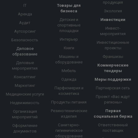
продукция
IT
Товары для
бизнеса
Экология
Аренда
Детские и
Инвестиции
Аудит
спортивные
Инвест-
площадки
Аутсорсинг
мероприятия
Интерьер
Безопасность
Инвестиционные
Книги
проекты
Деловое
образование
Машины и
Франшизы
оборудование
Деловые
Коммерческие
мероприятия
Мебель
тендеры
Консалтинг
Одежда
Меры поддержки
Маркетинг
Парфюмерия и
Партнерская сеть
косметика
Медицинские услуги
Проект «Вас ждут
Продукты питания
регионы»
Недвижимость
Резинотехнические
Первая
Организация
изделия
социальная биржа
мероприятий
Санитарно-
Ответственный
Оформление
гигиеническое
поставщик
документов
оборудование