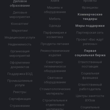
Книги
проекты
Деловое
образование
Машины и
Франшизы
оборудование
Деловые
Коммерческие
мероприятия
Мебель
тендеры
Консалтинг
Одежда
Меры поддержки
Маркетинг
Парфюмерия и
Партнерская сеть
косметика
Медицинские услуги
Проект «Вас ждут
Продукты питания
регионы»
Недвижимость
Резинотехнические
Первая
Организация
изделия
социальная биржа
мероприятий
Санитарно-
Ответственный
Оформление
гигиеническое
поставщик
документов
оборудование
Социальная
Поддержка ВЭД
Световое
франшиза
Промышленные
оборудование
Ответственный
услуги
Стоматологические
работодатель
Реестры
материалы
Центры занятости
Сертификация
Строительные и
ВУЗов
отделочные
Страхование
Социальные
материалы