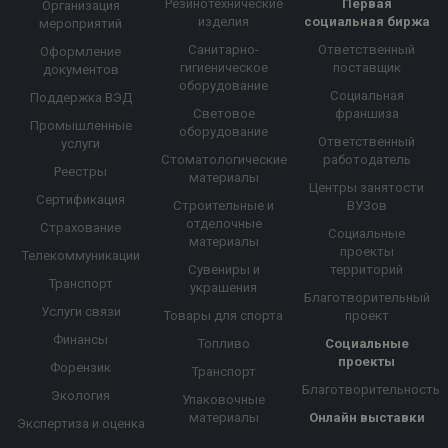
Резинотехнические
Первая
Организация
изделия
социальная биржа
мероприятий
Санитарно-
Ответственный
Оформление
гигиеническое
поставщик
документов
оборудование
Социальная
Поддержка ВЭД
Световое
франшиза
Промышленные
оборудование
Ответственный
услуги
Стоматологические
работодатель
Реестры
материалы
Центры занятости
Сертификация
Строительные и
ВУЗов
отделочные
Страхование
Социальные
материалы
проекты
Телекоммуникации
Сувениры и
территорий
Транспорт
украшения
Благотворительный
Услуги связи
Товары для спорта
проект
Финансы
Топливо
Социальные
проекты
Форензик
Транспорт
Благотворительность
Экология
Упаковочные
материалы
Онлайн выставки
Экспертиза и оценка