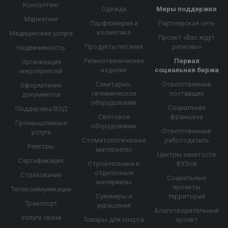
Консалтинг
Одежда
Меры поддержки
Маркетинг
Парфюмерия и
Партнерская сеть
косметика
Медицинские услуги
Проект «Вас ждут
Продукты питания
регионы»
Недвижимость
Резинотехнические
Первая
Организация
изделия
социальная биржа
мероприятий
Санитарно-
Ответственный
Оформление
гигиеническое
поставщик
документов
оборудование
Социальная
Поддержка ВЭД
Световое
франшиза
Промышленные
оборудование
Ответственный
услуги
Стоматологические
работодатель
Реестры
материалы
Центры занятости
Сертификация
Строительные и
ВУЗов
отделочные
Страхование
Социальные
материалы
проекты
Телекоммуникации
Сувениры и
территорий
Транспорт
украшения
Благотворительный
Услуги связи
Товары для спорта
проект