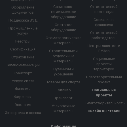
Санитарно-
Ответственный
Оформление
гигиеническое
поставщик
документов
оборудование
Социальная
Поддержка ВЭД
Световое
франшиза
Промышленные
оборудование
Ответственный
услуги
Стоматологические
работодатель
Реестры
материалы
Центры занятости
Сертификация
Строительные и
ВУЗов
отделочные
Страхование
Социальные
материалы
проекты
Телекоммуникации
Сувениры и
территорий
Транспорт
украшения
Благотворительный
Услуги связи
Товары для спорта
проект
Финансы
Топливо
Социальные
проекты
Форензик
Транспорт
Благотворительность
Экология
Упаковочные
материалы
Онлайн выставки
Экспертиза и оценка
Информация