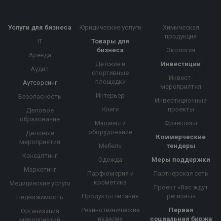
Услуги для бизнеса
Юридические услуги
Химическая
продукция
IT
Товары для
бизнеса
Экология
Аренда
Детские и
Инвестиции
Аудит
спортивные
Инвест-
площадки
Аутсорсинг
мероприятия
Интерьер
Безопасность
Инвестиционные
Книги
проекты
Деловое
образование
Машины и
Франшизы
оборудование
Деловые
Коммерческие
мероприятия
Мебель
тендеры
Консалтинг
Одежда
Меры поддержки
Маркетинг
Парфюмерия и
Партнерская сеть
косметика
Медицинские услуги
Проект «Вас ждут
Продукты питания
регионы»
Недвижимость
Резинотехнические
Первая
Организация
изделия
социальная биржа
мероприятий