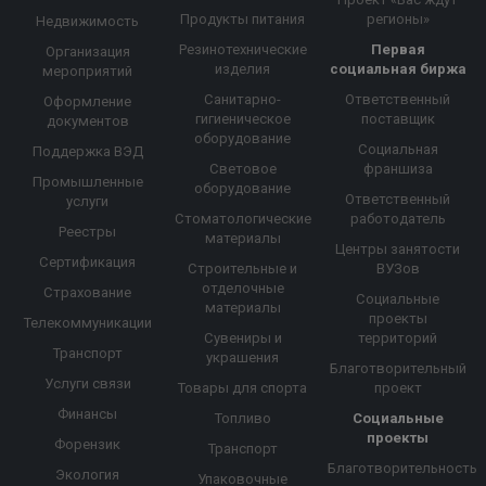
Продукты питания
регионы»
Недвижимость
Резинотехнические
Первая
Организация
изделия
социальная биржа
мероприятий
Санитарно-
Ответственный
Оформление
гигиеническое
поставщик
документов
оборудование
Социальная
Поддержка ВЭД
Световое
франшиза
Промышленные
оборудование
Ответственный
услуги
Стоматологические
работодатель
Реестры
материалы
Центры занятости
Сертификация
Строительные и
ВУЗов
отделочные
Страхование
Социальные
материалы
проекты
Телекоммуникации
Сувениры и
территорий
Транспорт
украшения
Благотворительный
Услуги связи
Товары для спорта
проект
Финансы
Топливо
Социальные
проекты
Форензик
Транспорт
Благотворительность
Экология
Упаковочные