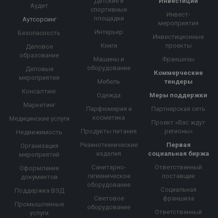
Детские и
Инвестиции
Аудит
спортивные
Инвест-
площадки
Аутсорсинг
мероприятия
Интерьер
Безопасность
Инвестиционные
Книги
проекты
Деловое
образование
Машины и
Франшизы
оборудование
Деловые
Коммерческие
мероприятия
Мебель
тендеры
Консалтинг
Одежда
Меры поддержки
Маркетинг
Парфюмерия и
Партнерская сеть
косметика
Медицинские услуги
Проект «Вас ждут
Продукты питания
регионы»
Недвижимость
Резинотехнические
Первая
Организация
изделия
социальная биржа
мероприятий
Санитарно-
Ответственный
Оформление
гигиеническое
поставщик
документов
оборудование
Социальная
Поддержка ВЭД
Световое
франшиза
Промышленные
оборудование
Ответственный
услуги