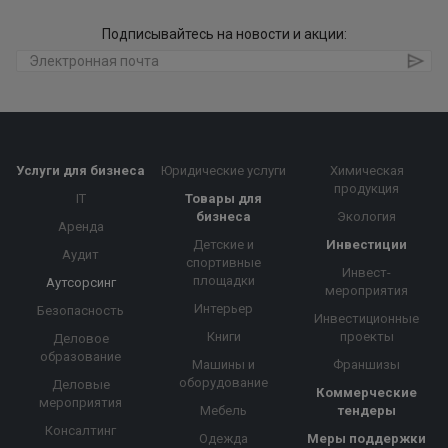
Подписывайтесь на новости и акции:
Услуги для бизнеса
Юридические услуги
Химическая
продукция
IT
Товары для
бизнеса
Экология
Аренда
Детские и
Инвестиции
Аудит
спортивные
Инвест-
площадки
Аутсорсинг
мероприятия
Интерьер
Безопасность
Инвестиционные
Книги
проекты
Деловое
образование
Машины и
Франшизы
оборудование
Деловые
Коммерческие
мероприятия
Мебель
тендеры
Консалтинг
Одежда
Меры поддержки