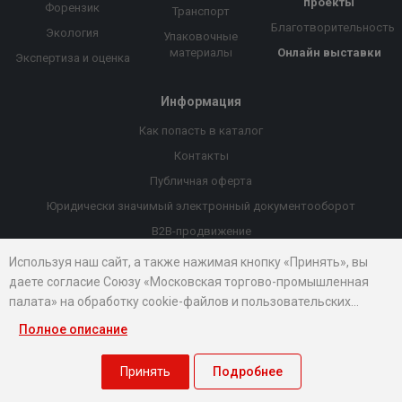
проекты
Форензик
Транспорт
Благотворительность
Экология
Упаковочные
материалы
Онлайн выставки
Экспертиза и оценка
Информация
Как попасть в каталог
Контакты
Публичная оферта
Юридически значимый электронный документооборот
B2B-продвижение
Порекомендовать компанию
Используя наш сайт, а также нажимая кнопку «Принять», вы
даете согласие Союзу «Московская торгово-промышленная
Онлайн выставки
палата» на обработку cookie-файлов и пользовательских
Рейтинг компаний
данных...
Полное описание
© 2026 Все права защищены.
Правовые документы
Принять
Подробнее