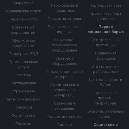
Маркетинг
Парфюмерия и
Партнерская сеть
косметика
Медицинские услуги
Проект «Вас ждут
Продукты питания
регионы»
Недвижимость
Резинотехнические
Первая
Организация
изделия
социальная биржа
мероприятий
Санитарно-
Ответственный
Оформление
гигиеническое
поставщик
документов
оборудование
Социальная
Поддержка ВЭД
Световое
франшиза
Промышленные
оборудование
Ответственный
услуги
Стоматологические
работодатель
Реестры
материалы
Центры занятости
Сертификация
Строительные и
ВУЗов
отделочные
Страхование
Социальные
материалы
проекты
Телекоммуникации
Сувениры и
территорий
Транспорт
украшения
Благотворительный
Услуги связи
Товары для спорта
проект
Финансы
Топливо
Социальные