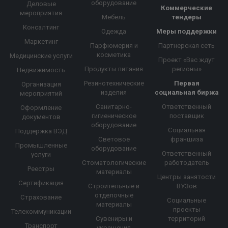
оборудование
Деловые
Коммерческие
мероприятия
Мебель
тендеры
Консалтинг
Одежда
Меры поддержки
Маркетинг
Парфюмерия и
Партнерская сеть
косметика
Медицинские услуги
Проект «Вас ждут
Продукты питания
регионы»
Недвижимость
Резинотехнические
Первая
Организация
изделия
социальная биржа
мероприятий
Санитарно-
Ответственный
Оформление
гигиеническое
поставщик
документов
оборудование
Социальная
Поддержка ВЭД
Световое
франшиза
Промышленные
оборудование
Ответственный
услуги
Стоматологические
работодатель
Реестры
материалы
Центры занятости
Сертификация
Строительные и
ВУЗов
отделочные
Страхование
Социальные
материалы
проекты
Телекоммуникации
Сувениры и
территорий
Транспорт
украшения