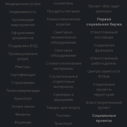
косметика
Медицинские услуги
Проект «Вас ждут
Продукты питания
регионы»
Недвижимость
Резинотехнические
Первая
Организация
изделия
социальная биржа
мероприятий
Санитарно-
Ответственный
Оформление
гигиеническое
поставщик
документов
оборудование
Социальная
Поддержка ВЭД
Световое
франшиза
Промышленные
оборудование
Ответственный
услуги
Стоматологические
работодатель
Реестры
материалы
Центры занятости
Сертификация
Строительные и
ВУЗов
отделочные
Страхование
Социальные
материалы
проекты
Телекоммуникации
Сувениры и
территорий
Транспорт
украшения
Благотворительный
Услуги связи
Товары для спорта
проект
Финансы
Топливо
Социальные
проекты
Форензик
Транспорт