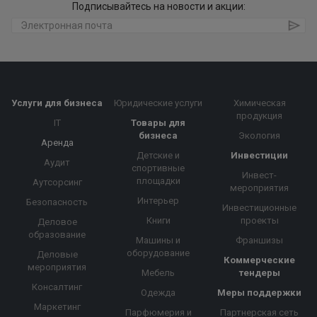
Подписывайтесь на новости и акции:
Услуги для бизнеса
Юридические услуги
Химическая
продукция
IT
Товары для
бизнеса
Экология
Аренда
Детские и
Инвестиции
Аудит
спортивные
Инвест-
площадки
Аутсорсинг
мероприятия
Интерьер
Безопасность
Инвестиционные
Книги
проекты
Деловое
образование
Машины и
Франшизы
оборудование
Деловые
Коммерческие
мероприятия
Мебель
тендеры
Консалтинг
Одежда
Меры поддержки
Маркетинг
Парфюмерия и
Партнерская сеть