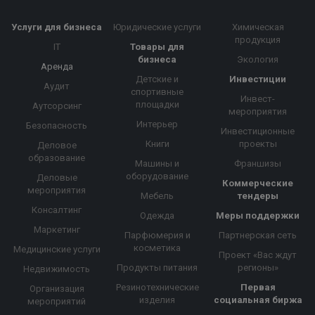
Услуги для бизнеса
Юридические услуги
Химическая
продукция
IT
Товары для
бизнеса
Экология
Аренда
Детские и
Инвестиции
Аудит
спортивные
Инвест-
площадки
Аутсорсинг
мероприятия
Интерьер
Безопасность
Инвестиционные
Книги
проекты
Деловое
образование
Машины и
Франшизы
оборудование
Деловые
Коммерческие
мероприятия
Мебель
тендеры
Консалтинг
Одежда
Меры поддержки
Маркетинг
Парфюмерия и
Партнерская сеть
косметика
Медицинские услуги
Проект «Вас ждут
Продукты питания
регионы»
Недвижимость
Резинотехнические
Первая
Организация
изделия
социальная биржа
мероприятий