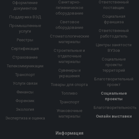
Санитарно-
Ответственный
Оформление
гигиеническое
поставщик
документов
оборудование
Социальная
Поддержка ВЭД
Световое
франшиза
Промышленные
оборудование
Ответственный
услуги
Стоматологические
работодатель
Реестры
материалы
Центры занятости
Сертификация
Строительные и
ВУЗов
отделочные
Страхование
Социальные
материалы
проекты
Телекоммуникации
Сувениры и
территорий
Транспорт
украшения
Благотворительный
Услуги связи
Товары для спорта
проект
Финансы
Топливо
Социальные
проекты
Форензик
Транспорт
Благотворительность
Экология
Упаковочные
материалы
Онлайн выставки
Экспертиза и оценка
Информация