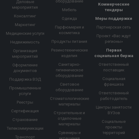
оборудование
Деловые
Коммерческие
мероприятия
Мебель
тендеры
Консалтинг
Одежда
Меры поддержки
Маркетинг
Парфюмерия и
Партнерская сеть
косметика
Медицинские услуги
Проект «Вас ждут
Продукты питания
регионы»
Недвижимость
Резинотехнические
Первая
Организация
изделия
социальная биржа
мероприятий
Санитарно-
Ответственный
Оформление
гигиеническое
поставщик
документов
оборудование
Социальная
Поддержка ВЭД
Световое
франшиза
Промышленные
оборудование
Ответственный
услуги
Стоматологические
работодатель
Реестры
материалы
Центры занятости
Сертификация
Строительные и
ВУЗов
отделочные
Страхование
Социальные
материалы
проекты
Телекоммуникации
Сувениры и
территорий
Транспорт
украшения