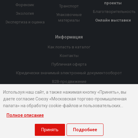
проекты
Форензик
Транспорт
Благотворительность
Экология
Упаковочные
материалы
Онлайн выставки
Экспертиза и оценка
Информация
Как попасть в каталог
Контакты
Публичная оферта
Юридически значимый электронный документооборот
B2B-продвижение
Порекомендовать компанию
Используя наш сайт, а также нажимая кнопку «Принять», вы
даете согласие Союзу «Московская торгово-промышленная
Онлайн выставки
палата» на обработку cookie-файлов и пользовательских
Рейтинг компаний
данных...
Полное описание
© 2026 Все права защищены.
Правовые документы
Принять
Подробнее