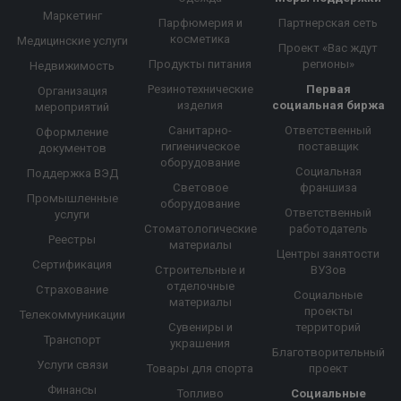
Маркетинг
Парфюмерия и
Партнерская сеть
косметика
Медицинские услуги
Проект «Вас ждут
Продукты питания
регионы»
Недвижимость
Резинотехнические
Первая
Организация
изделия
социальная биржа
мероприятий
Санитарно-
Ответственный
Оформление
гигиеническое
поставщик
документов
оборудование
Социальная
Поддержка ВЭД
Световое
франшиза
Промышленные
оборудование
Ответственный
услуги
Стоматологические
работодатель
Реестры
материалы
Центры занятости
Сертификация
Строительные и
ВУЗов
отделочные
Страхование
Социальные
материалы
проекты
Телекоммуникации
Сувениры и
территорий
Транспорт
украшения
Благотворительный
Услуги связи
Товары для спорта
проект
Финансы
Топливо
Социальные