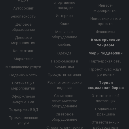
Аудит
спортивные
Инвест-
площадки
Аутсорсинг
мероприятия
Интерьер
Безопасность
Инвестиционные
Книги
проекты
Деловое
образование
Машины и
Франшизы
оборудование
Деловые
Коммерческие
мероприятия
Мебель
тендеры
Консалтинг
Одежда
Меры поддержки
Маркетинг
Парфюмерия и
Партнерская сеть
косметика
Медицинские услуги
Проект «Вас ждут
Продукты питания
регионы»
Недвижимость
Резинотехнические
Первая
Организация
изделия
социальная биржа
мероприятий
Санитарно-
Ответственный
Оформление
гигиеническое
поставщик
документов
оборудование
Социальная
Поддержка ВЭД
Световое
франшиза
Промышленные
оборудование
Ответственный
услуги
Стоматологические
работодатель