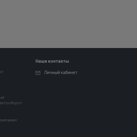
Наши контакты
ог
Личный кабинет
ый
ентооборот
компанию