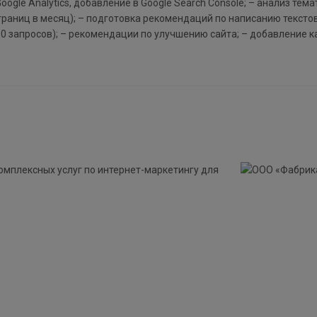
ogle Analytics, добавление в Google Search Console; – анализ тема
траниц в месяц); – подготовка рекомендаций по написанию текстов
100 запросов); – рекомендации по улучшению сайта; – добавление к
омплексных услуг по интернет-маркетингу для