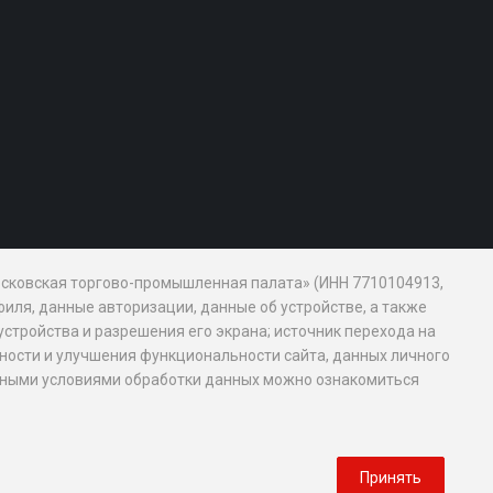
Московская торгово-промышленная палата» (ИНН 7710104913,
иля, данные авторизации, данные об устройстве, а также
устройства и разрешения его экрана; источник перехода на
обности и улучшения функциональности сайта, данных личного
новными условиями обработки данных можно ознакомиться
Принять