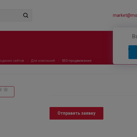
market@mos
В
здание сайтов
Для компаний
SEO-продвижение
Отправить заявку