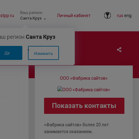
Ваш регион:
tpp.ru
Личный кабинет
rus
eng
Санта Круз
аш регион
Санта Круз
Да
Изменить
ООО «Фабрика сайтов»
Показать контакты
«Фабрика сайтов» более 20 лет
занимается оказанием...