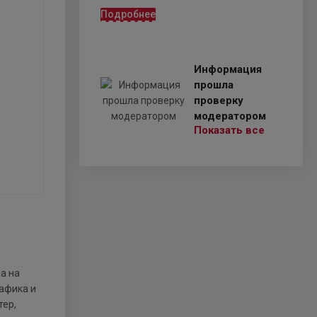
Подробнее
Информация
прошла
проверку
модератором
Показать все
а на
афика и
тер,