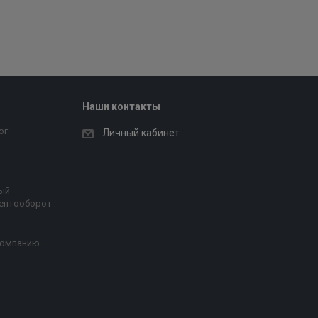
Наши контакты
ог
Личный кабинет
ый
ентооборот
компанию