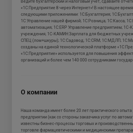
Ведите бухгалтерский и налоговый учет, сдавайте отчет
«1С:Предприятие 8 через Интернет»! В настоящее время
следующими приложениями: 1С:Бухгалтерия; 1С:Бухгалт
1С:Управление нашей фирмой; 1С:Розница; 1С:Касса; 1С
автоматизация; 1С:ERP Управление предприятием; 1С-К
учреждения; 1С-КАМИН:Зарплата для бюджетных учрежде
СПЕЦ (лом+шкуры); 1С:Садовод; 1С:CRM; 1С:МДЛП; 1С:М
созданы на единой технологической платформе «1С:Пр
«1С:Предприятие» используется для повышения эффекти
организаций и более чем 140 000 сотрудниками госуда
О компании
Наша команда имеет более 20 лет практического опыта
предприятии (как со стороны заказчика услуг по автом
известны бизнес-процессы торговых и производственны
торговле фармацевтическими и медицинскими препара