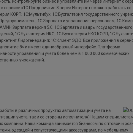
ность, контролируйте бизнес и управляйте им через Интернет с се
 в сервисе «1С:Предприятие 8 через Интернет» можно работать со
ерия КОРП; 1С:Мультибух; 1С:Бухгалтерия государственного учре
:Предприниматель; 1С:Зарплата и управление персоналом; 1С:Ком
АМИН:Зарплата версия 5.0; 1С:Зарплата и кадры государственного
ний; 1С:Бухгалтерия НКО; 1С:Бухгалтерия НКО КОРП; 1C:Бухгалт
аркетинг.Лидогенерация; 1С:Клиент ЭДО. Все приложения в серви
едприятие 8» и имеют единообразный интерфейс. Платформа
вности управления и учета более чем в 1 000 000 коммерческих
рственных учреждений.
 работы в различных продуктах автоматизации учета на
атизации учета, так и со стороны исполнителя) Нашим специалиста
х компаний. Наша команда занимается бизнесом по оптовой и роз
тами, одеждой и сопутствующими аксессуарами, по мебельному