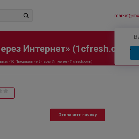
market@mos
В
ерез Интернет» (1cfresh.com)
рвис «1С:Предприятие 8 через Интернет» (1cfresh.com)
Отправить заявку