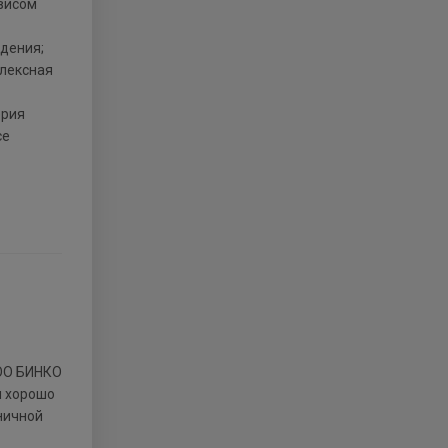
рвисом
ждения;
плексная
ерия
се
м хорошо
ничной