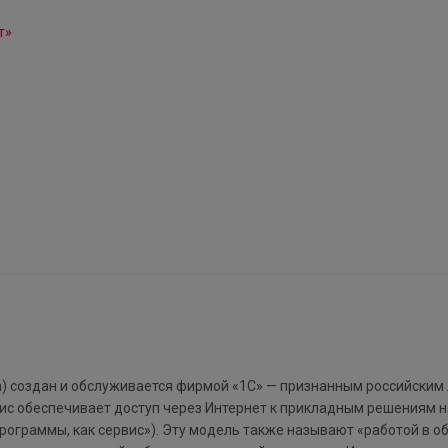
om) создан и обслуживается фирмой «1С» — признанным российским
ис обеспечивает доступ через Интернет к прикладным решениям н
ограммы, как сервис»). Эту модель также называют «работой в об