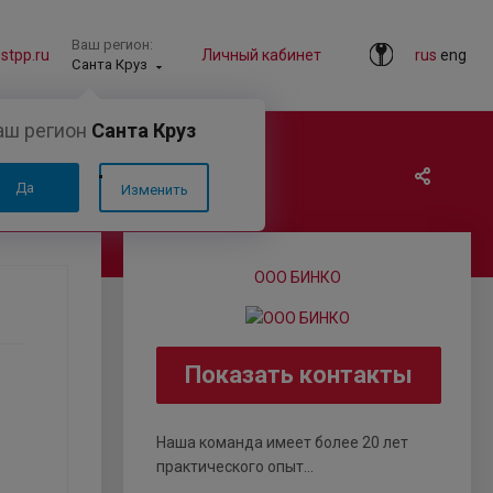
Ваш регион:
tpp.ru
Личный кабинет
rus
eng
Санта Круз
аш регион
Санта Круз
Да
Изменить
ООО БИНКО
Показать контакты
Наша команда имеет более 20 лет
практического опыт...