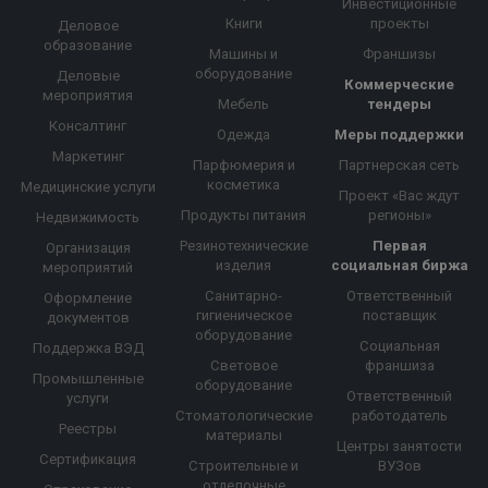
Инвестиционные
Книги
проекты
Деловое
образование
Машины и
Франшизы
оборудование
Деловые
Коммерческие
мероприятия
Мебель
тендеры
Консалтинг
Одежда
Меры поддержки
Маркетинг
Парфюмерия и
Партнерская сеть
косметика
Медицинские услуги
Проект «Вас ждут
Продукты питания
регионы»
Недвижимость
Резинотехнические
Первая
Организация
изделия
социальная биржа
мероприятий
Санитарно-
Ответственный
Оформление
гигиеническое
поставщик
документов
оборудование
Социальная
Поддержка ВЭД
Световое
франшиза
Промышленные
оборудование
Ответственный
услуги
Стоматологические
работодатель
Реестры
материалы
Центры занятости
Сертификация
Строительные и
ВУЗов
отделочные