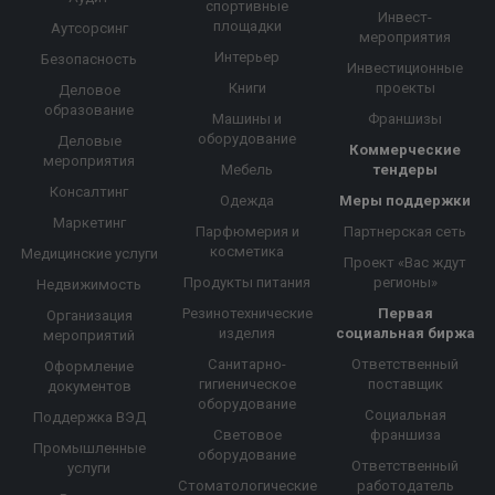
спортивные
Инвест-
площадки
Аутсорсинг
мероприятия
Интерьер
Безопасность
Инвестиционные
Книги
проекты
Деловое
образование
Машины и
Франшизы
оборудование
Деловые
Коммерческие
мероприятия
Мебель
тендеры
Консалтинг
Одежда
Меры поддержки
Маркетинг
Парфюмерия и
Партнерская сеть
косметика
Медицинские услуги
Проект «Вас ждут
Продукты питания
регионы»
Недвижимость
Резинотехнические
Первая
Организация
изделия
социальная биржа
мероприятий
Санитарно-
Ответственный
Оформление
гигиеническое
поставщик
документов
оборудование
Социальная
Поддержка ВЭД
Световое
франшиза
Промышленные
оборудование
Ответственный
услуги
Стоматологические
работодатель