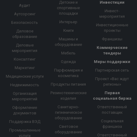
Детские и
Инвестиции
Аудит
спортивные
Инвест-
площадки
Аутсорсинг
мероприятия
Интерьер
Безопасность
Инвестиционные
Книги
проекты
Деловое
образование
Машины и
Франшизы
оборудование
Деловые
Коммерческие
мероприятия
Мебель
тендеры
Консалтинг
Одежда
Меры поддержки
Маркетинг
Парфюмерия и
Партнерская сеть
косметика
Медицинские услуги
Проект «Вас ждут
Продукты питания
регионы»
Недвижимость
Резинотехнические
Первая
Организация
изделия
социальная биржа
мероприятий
Санитарно-
Ответственный
Оформление
гигиеническое
поставщик
документов
оборудование
Социальная
Поддержка ВЭД
Световое
франшиза
Промышленные
оборудование
Ответственный
услуги