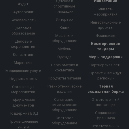
Детские и
Инвестиции
Аудит
спортивные
Инвест-
площадки
Аутсорсинг
мероприятия
Интерьер
Безопасность
Инвестиционные
Книги
проекты
Деловое
образование
Машины и
Франшизы
оборудование
Деловые
Коммерческие
мероприятия
Мебель
тендеры
Консалтинг
Одежда
Меры поддержки
Маркетинг
Парфюмерия и
Партнерская сеть
косметика
Медицинские услуги
Проект «Вас ждут
Продукты питания
регионы»
Недвижимость
Резинотехнические
Первая
Организация
изделия
социальная биржа
мероприятий
Санитарно-
Ответственный
Оформление
гигиеническое
поставщик
документов
оборудование
Социальная
Поддержка ВЭД
Световое
франшиза
Промышленные
оборудование
Ответственный
услуги