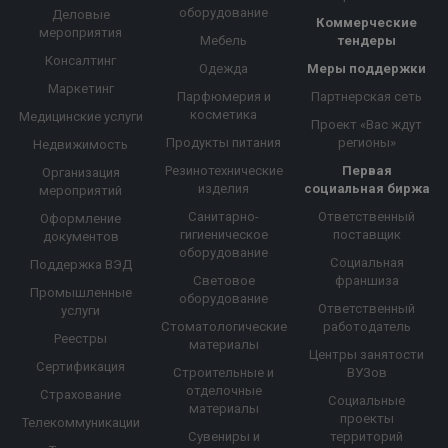
оборудование
Деловые
Коммерческие
мероприятия
Мебель
тендеры
Консалтинг
Одежда
Меры поддержки
Маркетинг
Парфюмерия и
Партнерская сеть
косметика
Медицинские услуги
Проект «Вас ждут
Продукты питания
регионы»
Недвижимость
Резинотехнические
Первая
Организация
изделия
социальная биржа
мероприятий
Санитарно-
Ответственный
Оформление
гигиеническое
поставщик
документов
оборудование
Социальная
Поддержка ВЭД
Световое
франшиза
Промышленные
оборудование
Ответственный
услуги
Стоматологические
работодатель
Реестры
материалы
Центры занятости
Сертификация
Строительные и
ВУЗов
отделочные
Страхование
Социальные
материалы
проекты
Телекоммуникации
Сувениры и
территорий