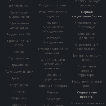
Проект «Вас ждут
Продукты питания
регионы»
Недвижимость
Резинотехнические
Первая
Организация
изделия
социальная биржа
мероприятий
Санитарно-
Ответственный
Оформление
гигиеническое
поставщик
документов
оборудование
Социальная
Поддержка ВЭД
Световое
франшиза
Промышленные
оборудование
Ответственный
услуги
Стоматологические
работодатель
Реестры
материалы
Центры занятости
Сертификация
Строительные и
ВУЗов
отделочные
Страхование
Социальные
материалы
проекты
Телекоммуникации
Сувениры и
территорий
Транспорт
украшения
Благотворительный
Услуги связи
Товары для спорта
проект
Финансы
Топливо
Социальные
проекты
Форензик
Транспорт
Благотворительность
Экология
Упаковочные