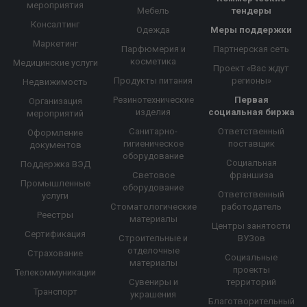
мероприятия
Мебель
тендеры
Консалтинг
Одежда
Меры поддержки
Маркетинг
Парфюмерия и
Партнерская сеть
косметика
Медицинские услуги
Проект «Вас ждут
Продукты питания
регионы»
Недвижимость
Резинотехнические
Первая
Организация
изделия
социальная биржа
мероприятий
Санитарно-
Ответственный
Оформление
гигиеническое
поставщик
документов
оборудование
Социальная
Поддержка ВЭД
Световое
франшиза
Промышленные
оборудование
Ответственный
услуги
Стоматологические
работодатель
Реестры
материалы
Центры занятости
Сертификация
Строительные и
ВУЗов
отделочные
Страхование
Социальные
материалы
проекты
Телекоммуникации
Сувениры и
территорий
Транспорт
украшения
Благотворительный