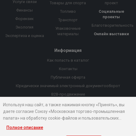
Услуги связи
Товары для спорта
проект
Финансы
Топливо
Социальные
проекты
Форензик
Транспорт
Благотворительность
Экология
Упаковочные
материалы
Онлайн выставки
Экспертиза и оценка
Информация
Как попасть в каталог
Контакты
Публичная оферта
Юридически значимый электронный документооборот
B2B-продвижение
Порекомендовать компанию
Используя наш сайт, а также нажимая кнопку «Принять», вы
даете согласие Союзу «Московская торгово-промышленная
Онлайн выставки
палата» на обработку cookie-файлов и пользовательских
Рейтинг компаний
данных...
Полное описание