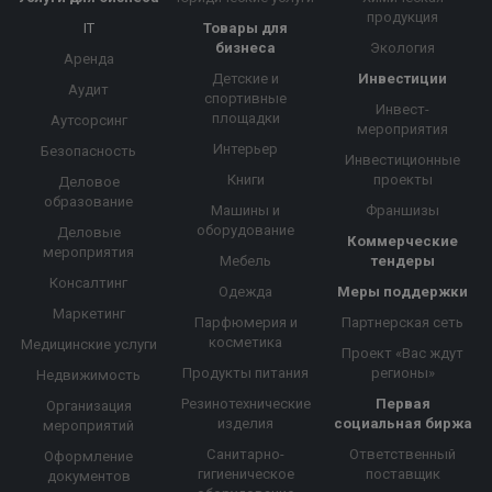
продукция
IT
Товары для
бизнеса
Экология
Аренда
Детские и
Инвестиции
Аудит
спортивные
Инвест-
площадки
Аутсорсинг
мероприятия
Интерьер
Безопасность
Инвестиционные
Книги
проекты
Деловое
образование
Машины и
Франшизы
оборудование
Деловые
Коммерческие
мероприятия
Мебель
тендеры
Консалтинг
Одежда
Меры поддержки
Маркетинг
Парфюмерия и
Партнерская сеть
косметика
Медицинские услуги
Проект «Вас ждут
Продукты питания
регионы»
Недвижимость
Резинотехнические
Первая
Организация
изделия
социальная биржа
мероприятий
Санитарно-
Ответственный
Оформление
гигиеническое
поставщик
документов