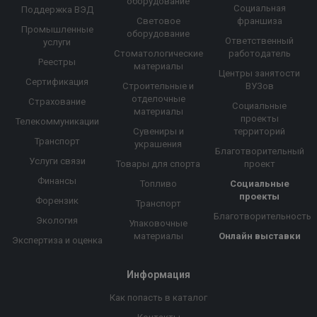
оборудование
Социальная
Поддержка ВЭД
Световое
франшиза
Промышленные
оборудование
Ответственный
услуги
Стоматологические
работодатель
Реестры
материалы
Центры занятости
Сертификация
Строительные и
ВУЗов
отделочные
Страхование
Социальные
материалы
проекты
Телекоммуникации
Сувениры и
территорий
Транспорт
украшения
Благотворительный
Услуги связи
Товары для спорта
проект
Финансы
Топливо
Социальные
проекты
Форензик
Транспорт
Благотворительность
Экология
Упаковочные
материалы
Онлайн выставки
Экспертиза и оценка
Информация
Как попасть в каталог