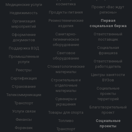
косметика
Медицинские услуги
Проект «Вас ждут
Продукты питания
регионы»
Недвижимость
Резинотехнические
Первая
Организация
изделия
социальная биржа
мероприятий
Санитарно-
Ответственный
Оформление
гигиеническое
поставщик
документов
оборудование
Социальная
Поддержка ВЭД
Световое
франшиза
Промышленные
оборудование
Ответственный
услуги
Стоматологические
работодатель
Реестры
материалы
Центры занятости
Сертификация
Строительные и
ВУЗов
отделочные
Страхование
Социальные
материалы
проекты
Телекоммуникации
Сувениры и
территорий
Транспорт
украшения
Благотворительный
Услуги связи
Товары для спорта
проект
Финансы
Топливо
Социальные
проекты
Форензик
Транспорт