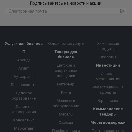
Подписывайтесь на новости и акции:
Услуги для бизнеса
Юридические услуги
Химическая
продукция
IT
Товары для
бизнеса
Экология
Аренда
Детские и
Инвестиции
Аудит
спортивные
Инвест-
площадки
Аутсорсинг
мероприятия
Интерьер
Безопасность
Инвестиционные
Книги
проекты
Деловое
образование
Машины и
Франшизы
оборудование
Деловые
Коммерческие
мероприятия
Мебель
тендеры
Консалтинг
Одежда
Меры поддержки
Маркетинг
Парфюмерия и
Партнерская сеть