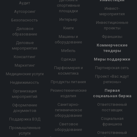
Аудит
спортивные
Инвест-
площадки
Аутсорсинг
мероприятия
Интерьер
Безопасность
Инвестиционные
Книги
проекты
Деловое
образование
Машины и
Франшизы
оборудование
Деловые
Коммерческие
мероприятия
Мебель
тендеры
Консалтинг
Одежда
Меры поддержки
Маркетинг
Парфюмерия и
Партнерская сеть
косметика
Медицинские услуги
Проект «Вас ждут
Продукты питания
регионы»
Недвижимость
Резинотехнические
Первая
Организация
изделия
социальная биржа
мероприятий
Санитарно-
Ответственный
Оформление
гигиеническое
поставщик
документов
оборудование
Социальная
Поддержка ВЭД
Световое
франшиза
Промышленные
оборудование
Ответственный
услуги