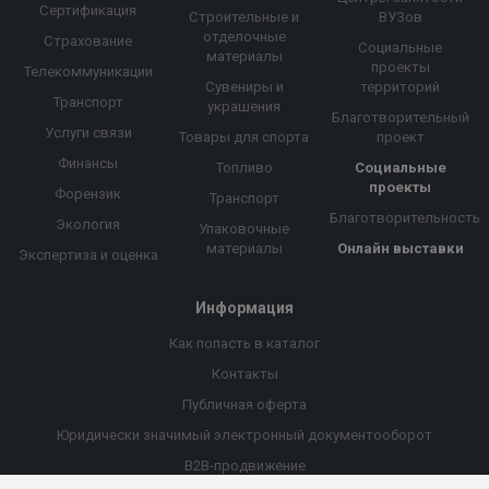
Сертификация
Строительные и
ВУЗов
отделочные
Страхование
Социальные
материалы
проекты
Телекоммуникации
Сувениры и
территорий
Транспорт
украшения
Благотворительный
Услуги связи
Товары для спорта
проект
Финансы
Топливо
Социальные
проекты
Форензик
Транспорт
Благотворительность
Экология
Упаковочные
материалы
Онлайн выставки
Экспертиза и оценка
Информация
Как попасть в каталог
Контакты
Публичная оферта
Юридически значимый электронный документооборот
B2B-продвижение