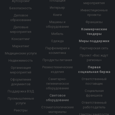
площадки
Аутсорсинг
мероприятия
Интерьер
Безопасность
Инвестиционные
Книги
проекты
Деловое
образование
Машины и
Франшизы
оборудование
Деловые
Коммерческие
мероприятия
Мебель
тендеры
Консалтинг
Одежда
Меры поддержки
Маркетинг
Парфюмерия и
Партнерская сеть
косметика
Медицинские услуги
Проект «Вас ждут
Продукты питания
регионы»
Недвижимость
Резинотехнические
Первая
Организация
изделия
социальная биржа
мероприятий
Санитарно-
Ответственный
Оформление
гигиеническое
поставщик
документов
оборудование
Социальная
Поддержка ВЭД
Световое
франшиза
Промышленные
оборудование
Ответственный
услуги
Стоматологические
работодатель
Реестры
материалы
Центры занятости