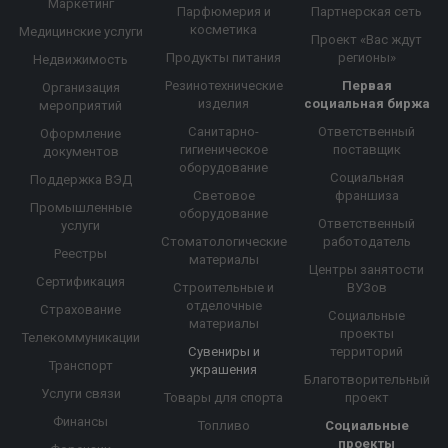
Маркетинг
Парфюмерия и
Партнерская сеть
косметика
Медицинские услуги
Проект «Вас ждут
Продукты питания
регионы»
Недвижимость
Резинотехнические
Первая
Организация
изделия
социальная биржа
мероприятий
Санитарно-
Ответственный
Оформление
гигиеническое
поставщик
документов
оборудование
Социальная
Поддержка ВЭД
Световое
франшиза
Промышленные
оборудование
Ответственный
услуги
Стоматологические
работодатель
Реестры
материалы
Центры занятости
Сертификация
Строительные и
ВУЗов
отделочные
Страхование
Социальные
материалы
проекты
Телекоммуникации
Сувениры и
территорий
Транспорт
украшения
Благотворительный
Услуги связи
Товары для спорта
проект
Финансы
Топливо
Социальные
проекты