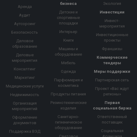
бизнеса
Экология
Аренда
Детские и
Инвестиции
Аудит
спортивные
Инвест-
площадки
Аутсорсинг
мероприятия
Интерьер
Безопасность
Инвестиционные
Книги
проекты
Деловое
образование
Машины и
Франшизы
оборудование
Деловые
Коммерческие
мероприятия
Мебель
тендеры
Консалтинг
Одежда
Меры поддержки
Маркетинг
Парфюмерия и
Партнерская сеть
косметика
Медицинские услуги
Проект «Вас ждут
Продукты питания
регионы»
Недвижимость
Резинотехнические
Первая
Организация
изделия
социальная биржа
мероприятий
Санитарно-
Ответственный
Оформление
гигиеническое
поставщик
документов
оборудование
Социальная
Поддержка ВЭД
Световое
франшиза