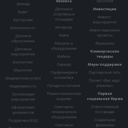
бизнеса
Экология
Аренда
Детские и
Инвестиции
Аудит
спортивные
Инвест-
площадки
Аутсорсинг
мероприятия
Интерьер
Безопасность
Инвестиционные
Книги
проекты
Деловое
образование
Машины и
Франшизы
оборудование
Деловые
Коммерческие
мероприятия
Мебель
тендеры
Консалтинг
Одежда
Меры поддержки
Маркетинг
Парфюмерия и
Партнерская сеть
косметика
Медицинские услуги
Проект «Вас ждут
Продукты питания
регионы»
Недвижимость
Резинотехнические
Первая
Организация
изделия
социальная биржа
мероприятий
Санитарно-
Ответственный
Оформление
гигиеническое
поставщик
документов
оборудование
Социальная
Поддержка ВЭД
Световое
франшиза