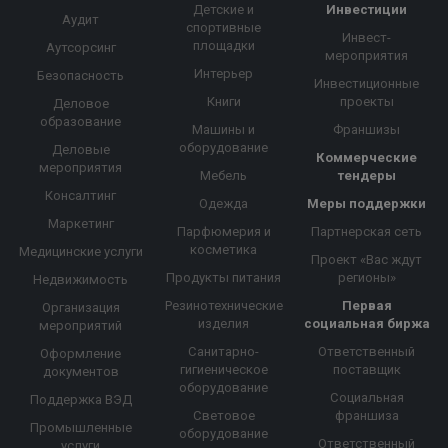
Детские и
Инвестиции
Аудит
спортивные
Инвест-
площадки
Аутсорсинг
мероприятия
Интерьер
Безопасность
Инвестиционные
Книги
проекты
Деловое
образование
Машины и
Франшизы
оборудование
Деловые
Коммерческие
мероприятия
Мебель
тендеры
Консалтинг
Одежда
Меры поддержки
Маркетинг
Парфюмерия и
Партнерская сеть
косметика
Медицинские услуги
Проект «Вас ждут
Продукты питания
регионы»
Недвижимость
Резинотехнические
Первая
Организация
изделия
социальная биржа
мероприятий
Санитарно-
Ответственный
Оформление
гигиеническое
поставщик
документов
оборудование
Социальная
Поддержка ВЭД
Световое
франшиза
Промышленные
оборудование
Ответственный
услуги