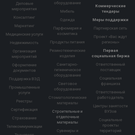
оборудование
Деловые
Коммерческие
мероприятия
Мебель
тендеры
Консалтинг
Одежда
Меры поддержки
Маркетинг
Парфюмерия и
Партнерская сеть
косметика
Медицинские услуги
Проект «Вас ждут
Продукты питания
регионы»
Недвижимость
Резинотехнические
Первая
Организация
изделия
социальная биржа
мероприятий
Санитарно-
Ответственный
Оформление
гигиеническое
поставщик
документов
оборудование
Социальная
Поддержка ВЭД
Световое
франшиза
Промышленные
оборудование
Ответственный
услуги
Стоматологические
работодатель
Реестры
материалы
Центры занятости
Сертификация
Строительные и
ВУЗов
отделочные
Страхование
Социальные
материалы
проекты
Телекоммуникации
Сувениры и
территорий
Транспорт