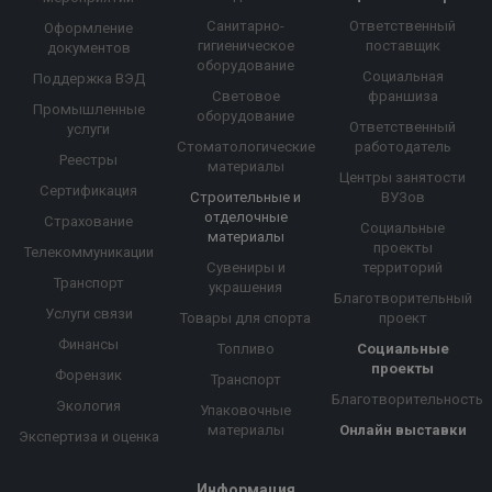
Санитарно-
Ответственный
Оформление
гигиеническое
поставщик
документов
оборудование
Социальная
Поддержка ВЭД
Световое
франшиза
Промышленные
оборудование
Ответственный
услуги
Стоматологические
работодатель
Реестры
материалы
Центры занятости
Сертификация
Строительные и
ВУЗов
отделочные
Страхование
Социальные
материалы
проекты
Телекоммуникации
Сувениры и
территорий
Транспорт
украшения
Благотворительный
Услуги связи
Товары для спорта
проект
Финансы
Топливо
Социальные
проекты
Форензик
Транспорт
Благотворительность
Экология
Упаковочные
материалы
Онлайн выставки
Экспертиза и оценка
Информация