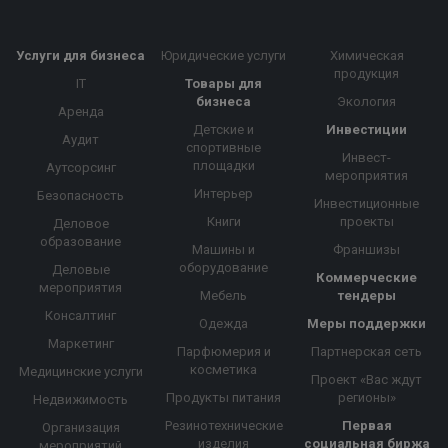
Услуги для бизнеса
Юридические услуги
Химическая
продукция
IT
Товары для
бизнеса
Экология
Аренда
Детские и
Инвестиции
Аудит
спортивные
Инвест-
площадки
Аутсорсинг
мероприятия
Интерьер
Безопасность
Инвестиционные
Книги
проекты
Деловое
образование
Машины и
Франшизы
оборудование
Деловые
Коммерческие
мероприятия
Мебель
тендеры
Консалтинг
Одежда
Меры поддержки
Маркетинг
Парфюмерия и
Партнерская сеть
косметика
Медицинские услуги
Проект «Вас ждут
Продукты питания
регионы»
Недвижимость
Резинотехнические
Первая
Организация
изделия
социальная биржа
мероприятий