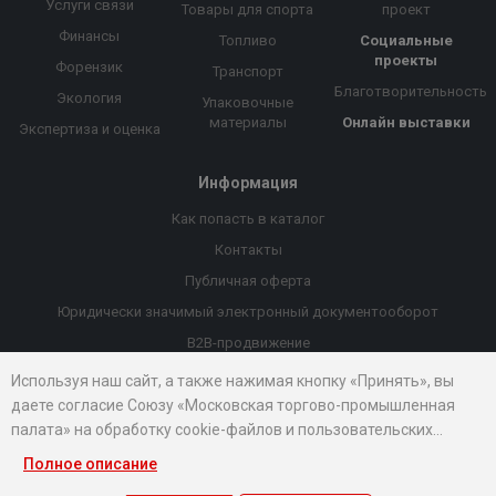
Услуги связи
Товары для спорта
проект
Финансы
Топливо
Социальные
проекты
Форензик
Транспорт
Благотворительность
Экология
Упаковочные
материалы
Онлайн выставки
Экспертиза и оценка
Информация
Как попасть в каталог
Контакты
Публичная оферта
Юридически значимый электронный документооборот
B2B-продвижение
Порекомендовать компанию
Используя наш сайт, а также нажимая кнопку «Принять», вы
даете согласие Союзу «Московская торгово-промышленная
Онлайн выставки
палата» на обработку cookie-файлов и пользовательских
Рейтинг компаний
данных...
Полное описание