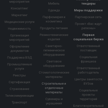
мероприятия
Мебель
тендеры
Консалтинг
Одежда
Меры поддержки
Маркетинг
Парфюмерия и
Партнерская сеть
косметика
Медицинские услуги
Проект «Вас ждут
Продукты питания
регионы»
Недвижимость
Резинотехнические
Первая
Организация
изделия
социальная биржа
мероприятий
Санитарно-
Ответственный
Оформление
гигиеническое
поставщик
документов
оборудование
Социальная
Поддержка ВЭД
Световое
франшиза
Промышленные
оборудование
Ответственный
услуги
Стоматологические
работодатель
Реестры
материалы
Центры занятости
Сертификация
Строительные и
ВУЗов
отделочные
Страхование
Социальные
материалы
проекты
Телекоммуникации
Сувениры и
территорий
Транспорт
украшения
Благотворительный