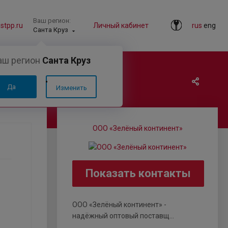
Ваш регион:
tpp.ru
Личный кабинет
rus
eng
Санта Круз
аш регион
Санта Круз
Да
Изменить
ООО «Зелёный континент»
Показать контакты
ООО «Зелёный континент» -
надёжный оптовый поставщ...