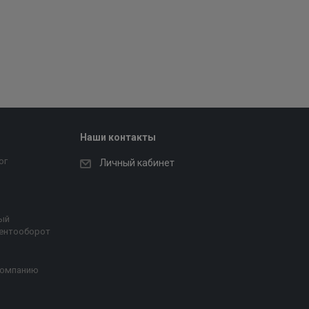
Наши контакты
ог
Личный кабинет
ый
ентооборот
компанию