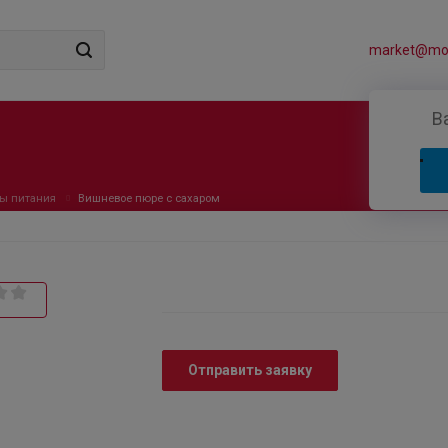
market@mos
В
ы питания
Вишневое пюре c сахаром
Отправить заявку