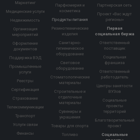
Маркетинг
Парфюмерия и
Партнерская сеть
косметика
Медицинские услуги
Проект «Вас ждут
Продукты питания
регионы»
Недвижимость
Резинотехнические
Первая
Организация
изделия
социальная биржа
мероприятий
Санитарно-
Ответственный
Оформление
гигиеническое
поставщик
документов
оборудование
Социальная
Поддержка ВЭД
Световое
франшиза
Промышленные
оборудование
Ответственный
услуги
Стоматологические
работодатель
Реестры
материалы
Центры занятости
Сертификация
Строительные и
ВУЗов
отделочные
Страхование
Социальные
материалы
проекты
Телекоммуникации
Сувениры и
территорий
Транспорт
украшения
Благотворительный
Услуги связи
Товары для спорта
проект
Финансы
Топливо
Социальные