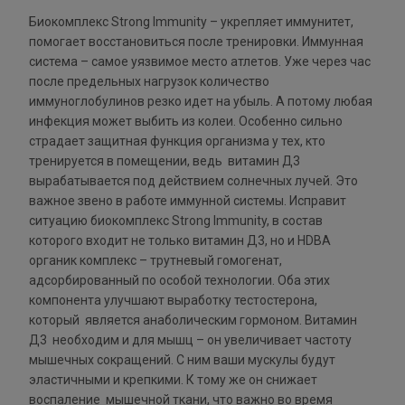
Биокомплекс Strong Immunity – укрепляет иммунитет,
помогает восстановиться после тренировки. Иммунная
система – самое уязвимое место атлетов. Уже через час
после предельных нагрузок количество
иммуноглобулинов резко идет на убыль. А потому любая
инфекция может выбить из колеи. Особенно сильно
страдает защитная функция организма у тех, кто
тренируется в помещении, ведь витамин Д3
вырабатывается под действием солнечных лучей. Это
важное звено в работе иммунной системы. Исправит
ситуацию биокомплекс Strong Immunity, в состав
которого входит не только витамин Д3, но и HDBA
органик комплекс – трутневый гомогенат,
адсорбированный по особой технологии. Оба этих
компонента улучшают выработку тестостерона,
который является анаболическим гормоном. Витамин
Д3 необходим и для мышц – он увеличивает частоту
мышечных сокращений. С ним ваши мускулы будут
эластичными и крепкими. К тому же он снижает
воспаление мышечной ткани, что важно во время