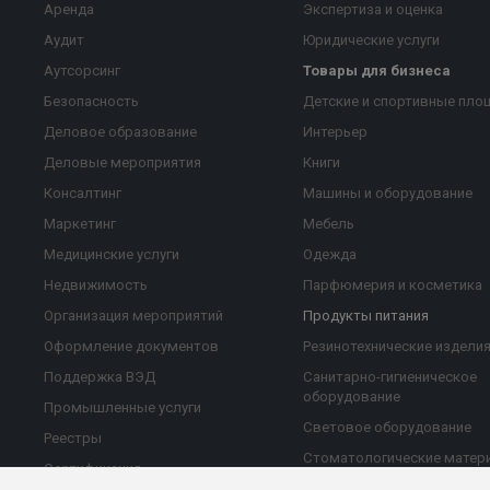
Аренда
Экспертиза и оценка
Аудит
Юридические услуги
Аутсорсинг
Товары для бизнеса
Безопасность
Детские и спортивные пло
Деловое образование
Интерьер
Деловые мероприятия
Книги
Консалтинг
Машины и оборудование
Маркетинг
Мебель
Медицинские услуги
Одежда
Недвижимость
Парфюмерия и косметика
Организация мероприятий
Продукты питания
Оформление документов
Резинотехнические издели
Поддержка ВЭД
Санитарно-гигиеническое
оборудование
Промышленные услуги
Световое оборудование
Реестры
Стоматологические матер
Сертификация
Строительные и отделочн