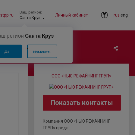
Ваш регион:
tpp.ru
Личный кабинет
rus
eng
Санта Круз
аш регион
Санта Круз
-напитков
Да
Изменить
ООО «НЬЮ РЕФАЙНИНГ ГРУП»
Показать контакты
Компания ООО «НЬЮ РЕФАЙНИНГ
ГРУП» предл...