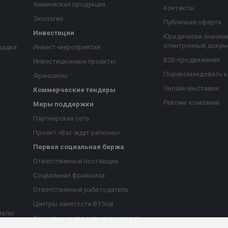
Химическая продукция
Контакты
Экология
Публичная оферта
Инвестиции
Юридически значим
электронный докум
щадки
Инвест-мероприятия
B2B-продвижение
Инвестиционные проекты
Порекомендовать 
Франшизы
Онлайн выставки
Коммерческие тендеры
Рейтинг компаний
Меры поддержки
Партнерская сеть
Проект «Вас ждут регионы»
Первая социальная биржа
я
Ответственный поставщик
Социальная франшиза
Ответственный работодатель
Центры занятости ВУЗов
иалы
Социальные проекты территорий
ые