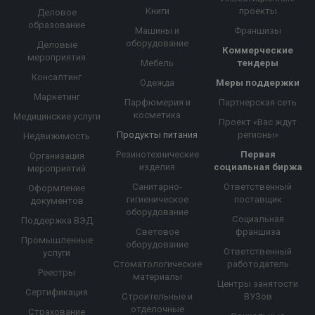
Книги
проекты
Деловое
образование
Машины и
Франшизы
оборудование
Деловые
Коммерческие
мероприятия
Мебель
тендеры
Консалтинг
Одежда
Меры поддержки
Маркетинг
Парфюмерия и
Партнерская сеть
косметика
Медицинские услуги
Проект «Вас ждут
Продукты питания
регионы»
Недвижимость
Резинотехнические
Первая
Организация
изделия
социальная биржа
мероприятий
Санитарно-
Ответственный
Оформление
гигиеническое
поставщик
документов
оборудование
Социальная
Поддержка ВЭД
Световое
франшиза
Промышленные
оборудование
Ответственный
услуги
Стоматологические
работодатель
Реестры
материалы
Центры занятости
Сертификация
Строительные и
ВУЗов
отделочные
Страхование