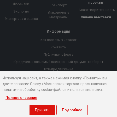
проекты
Форензик
Транспорт
Благотворительность
Экология
Упаковочные
материалы
Онлайн выставки
Экспертиза и оценка
Информация
Как попасть в каталог
Контакты
Публичная оферта
Юридически значимый электронный документооборот
B2B-продвижение
Порекомендовать компанию
Используя наш сайт, а также нажимая кнопку «Принять», вы
даете согласие Союзу «Московская торгово-промышленная
Онлайн выставки
палата» на обработку cookie-файлов и пользовательских
Рейтинг компаний
данных...
Полное описание
© 2026 Все права защищены.
Правовые документы
Принять
Подробнее