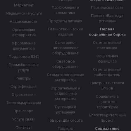
Маркетинг
Парфюмерия и
Партнерская сеть
косметика
Медицинские услуги
Проект «Вас ждут
Продукты питания
регионы»
Недвижимость
Резинотехнические
Первая
Организация
изделия
социальная биржа
мероприятий
Санитарно-
Ответственный
Оформление
гигиеническое
поставщик
документов
оборудование
Социальная
Поддержка ВЭД
Световое
франшиза
Промышленные
оборудование
Ответственный
услуги
Стоматологические
работодатель
Реестры
материалы
Центры занятости
Сертификация
Строительные и
ВУЗов
отделочные
Страхование
Социальные
материалы
проекты
Телекоммуникации
Сувениры и
территорий
Транспорт
украшения
Благотворительный
Услуги связи
Товары для спорта
проект
Финансы
Топливо
Социальные