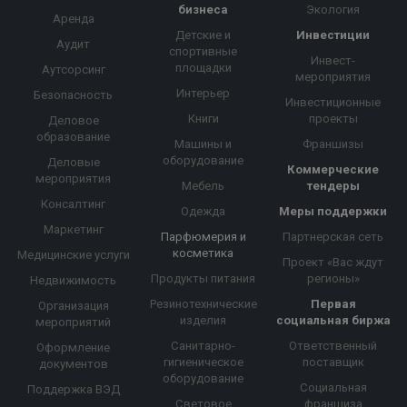
бизнеса
Экология
Аренда
Детские и
Инвестиции
Аудит
спортивные
Инвест-
площадки
Аутсорсинг
мероприятия
Интерьер
Безопасность
Инвестиционные
Книги
проекты
Деловое
образование
Машины и
Франшизы
оборудование
Деловые
Коммерческие
мероприятия
Мебель
тендеры
Консалтинг
Одежда
Меры поддержки
Маркетинг
Парфюмерия и
Партнерская сеть
косметика
Медицинские услуги
Проект «Вас ждут
Продукты питания
регионы»
Недвижимость
Резинотехнические
Первая
Организация
изделия
социальная биржа
мероприятий
Санитарно-
Ответственный
Оформление
гигиеническое
поставщик
документов
оборудование
Социальная
Поддержка ВЭД
Световое
франшиза