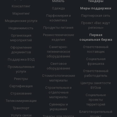
Мебель
тендеры
Консалтинг
Одежда
Меры поддержки
Маркетинг
Парфюмерия и
Партнерская сеть
косметика
Медицинские услуги
Проект «Вас ждут
Продукты питания
регионы»
Недвижимость
Резинотехнические
Первая
Организация
изделия
социальная биржа
мероприятий
Санитарно-
Ответственный
Оформление
гигиеническое
поставщик
документов
оборудование
Социальная
Поддержка ВЭД
Световое
франшиза
Промышленные
оборудование
Ответственный
услуги
Стоматологические
работодатель
Реестры
материалы
Центры занятости
Сертификация
Строительные и
ВУЗов
отделочные
Страхование
Социальные
материалы
проекты
Телекоммуникации
Сувениры и
территорий
Транспорт
украшения
Благотворительный
Услуги связи
Товары для спорта
проект