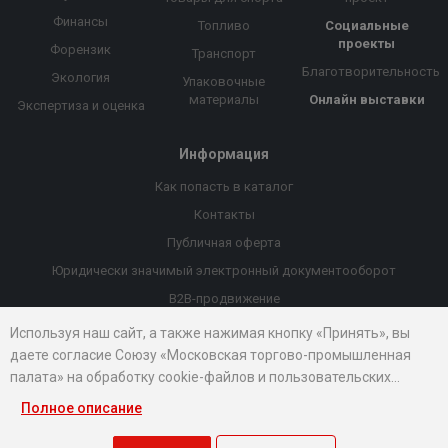
Финансы
Топливо
Социальные
проекты
Форензик
Транспорт
Благотворительность
Экология
Упаковочные
материалы
Онлайн выставки
Экспертиза и оценка
Информация
Как попасть в каталог
Контакты
Публичная оферта
Юридически значимый электронный документооборот
B2B-продвижение
Порекомендовать компанию
Используя наш сайт, а также нажимая кнопку «Принять», вы
даете согласие Союзу «Московская торгово-промышленная
Онлайн выставки
палата» на обработку cookie-файлов и пользовательских
Рейтинг компаний
данных...
Полное описание
© 2026 Все права защищены.
Правовые документы