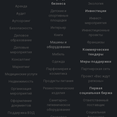
бизнеса
Экология
Аренда
Детские и
Инвестиции
Аудит
спортивные
Инвест-
площадки
Аутсорсинг
мероприятия
Интерьер
Безопасность
Инвестиционные
Книги
проекты
Деловое
образование
Машины и
Франшизы
оборудование
Деловые
Коммерческие
мероприятия
Мебель
тендеры
Консалтинг
Одежда
Меры поддержки
Маркетинг
Парфюмерия и
Партнерская сеть
косметика
Медицинские услуги
Проект «Вас ждут
Продукты питания
регионы»
Недвижимость
Резинотехнические
Первая
Организация
изделия
социальная биржа
мероприятий
Санитарно-
Ответственный
Оформление
гигиеническое
поставщик
документов
оборудование
Социальная
Поддержка ВЭД
Световое
франшиза