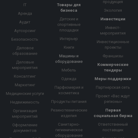
продукция
IT
Товары для
бизнеса
Экология
Аренда
Детские и
Инвестиции
Аудит
спортивные
Инвест-
площадки
Аутсорсинг
мероприятия
Интерьер
Безопасность
Инвестиционные
Книги
проекты
Деловое
образование
Машины и
Франшизы
оборудование
Деловые
Коммерческие
мероприятия
Мебель
тендеры
Консалтинг
Одежда
Меры поддержки
Маркетинг
Парфюмерия и
Партнерская сеть
косметика
Медицинские услуги
Проект «Вас ждут
Продукты питания
регионы»
Недвижимость
Резинотехнические
Первая
Организация
изделия
социальная биржа
мероприятий
Санитарно-
Ответственный
Оформление
гигиеническое
поставщик
документов
оборудование