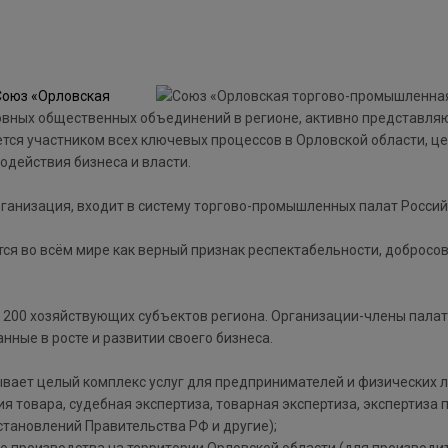
Союз «Орловская
овных общественных объединений в регионе, активно представл
тся участником всех ключевых процессов в Орловской области, ц
действия бизнеса и власти.
ганизация, входит в систему торгово-промышленных палат Росси
я во всём мире как верный признак респектабельности, добросо
200 хозяйствующих субъектов региона. Организации-члены палат
нные в росте и развитии своего бизнеса.
вает целый комплекс услуг для предпринимателей и физических л
ия товара, судебная экспертиза, товарная экспертиза, экспертиза 
тановлений Правительства РФ и другие);