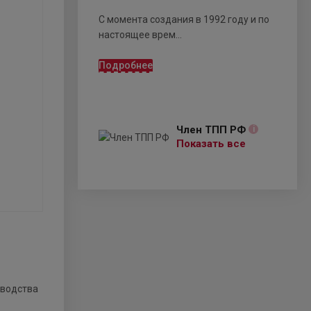
С момента создания в 1992 году и по
настоящее врем...
Подробнее
Член ТПП РФ
i
Показать все
зводства