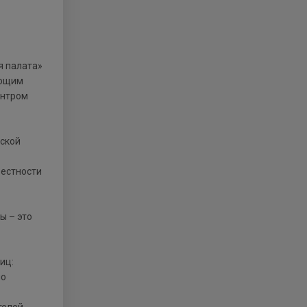
яющим
ентром
йской
вестности
ы – это
иц:
по