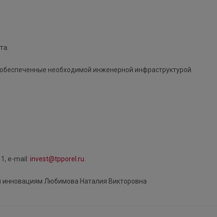
та.
 обеспеченные необходимой инженерной инфраструктурой.
1, е-mail:
invest@tpporel.ru
.
и инновациям Любимова Наталия Викторовна