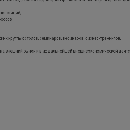
го производства на территории Орловской области (для производи
нвестиций;
рессов;
ких круглых столов, семинаров, вебинаров, бизнес-тренингов,
на внешний рынок и в их дальнейшей внешнеэкономической деяте