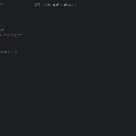
ог
Личный кабинет
ый
ентооборот
компанию