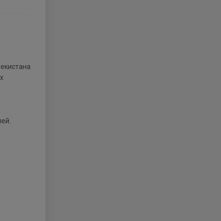
х
ей.