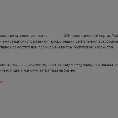
вестициям является частью
й, инновационного развития, координации деятельности свободны
главе с заместителем премьер-министра Республики Узбекистан
климата хорошо документирован по ряду международных показател
инвестиций с низкими затратами на бизнес.
z/