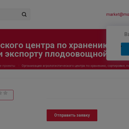
market@mos
В
ского центра по хранению, сор
 и экспорту плодоовощной про
е проекты
Организация агрологистического центра по хранению, сортировке, 
Отправить заявку