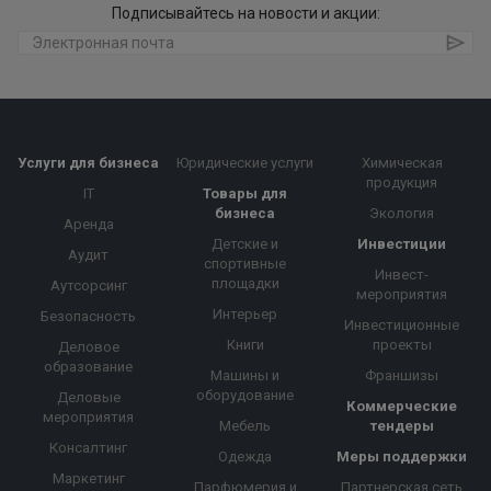
Подписывайтесь на новости и акции:
Услуги для бизнеса
Юридические услуги
Химическая
продукция
IT
Товары для
бизнеса
Экология
Аренда
Детские и
Инвестиции
Аудит
спортивные
Инвест-
площадки
Аутсорсинг
мероприятия
Интерьер
Безопасность
Инвестиционные
Книги
проекты
Деловое
образование
Машины и
Франшизы
оборудование
Деловые
Коммерческие
мероприятия
Мебель
тендеры
Консалтинг
Одежда
Меры поддержки
Маркетинг
Парфюмерия и
Партнерская сеть