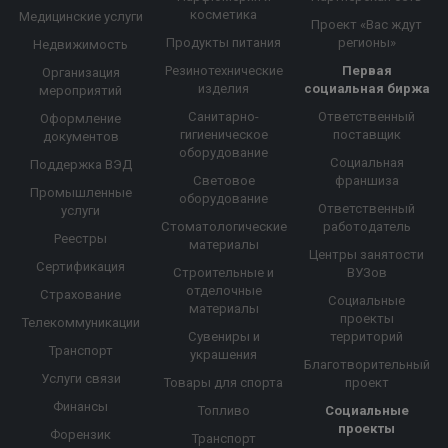
косметика
Медицинские услуги
Проект «Вас ждут
Продукты питания
регионы»
Недвижимость
Резинотехнические
Первая
Организация
изделия
социальная биржа
мероприятий
Санитарно-
Ответственный
Оформление
гигиеническое
поставщик
документов
оборудование
Социальная
Поддержка ВЭД
Световое
франшиза
Промышленные
оборудование
Ответственный
услуги
Стоматологические
работодатель
Реестры
материалы
Центры занятости
Сертификация
Строительные и
ВУЗов
отделочные
Страхование
Социальные
материалы
проекты
Телекоммуникации
Сувениры и
территорий
Транспорт
украшения
Благотворительный
Услуги связи
Товары для спорта
проект
Финансы
Топливо
Социальные
проекты
Форензик
Транспорт