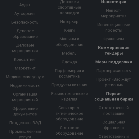
Детские и
Инвестиции
Аудит
спортивные
Инвест-
площадки
Аутсорсинг
мероприятия
Интерьер
Безопасность
Инвестиционные
Книги
проекты
Деловое
образование
Машины и
Франшизы
оборудование
Деловые
Коммерческие
мероприятия
Мебель
тендеры
Консалтинг
Одежда
Меры поддержки
Маркетинг
Парфюмерия и
Партнерская сеть
косметика
Медицинские услуги
Проект «Вас ждут
Продукты питания
регионы»
Недвижимость
Резинотехнические
Первая
Организация
изделия
социальная биржа
мероприятий
Санитарно-
Ответственный
Оформление
гигиеническое
поставщик
документов
оборудование
Социальная
Поддержка ВЭД
Световое
франшиза
Промышленные
оборудование
Ответственный
услуги