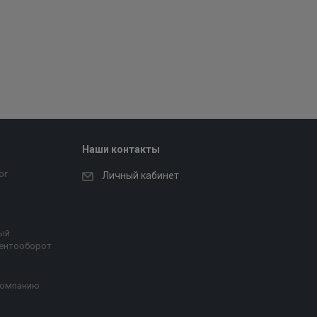
Наши контакты
ог
Личный кабинет
ый
ентооборот
компанию