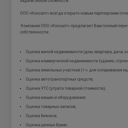
задачи любой сложности.
ООО «Консалт» всегда открыто новым партнерским отн
Компания ООО «Консалт» предлагает Вам полный перече
собственности:
Оценка жилой недвижимости (дом, квартира, дача, к
Оценка коммерческой недвижимости (здание, строени
Оценка земельных участков (т.ч. для оспаривания ка
Оценка автотранспортных средств;
Оценка УТС (утрата товарной стоимости);
Оценка машин и оборудования;
Оценка товарных запасов;
Оценка бизнеса;
Оценка ценных бумаг;