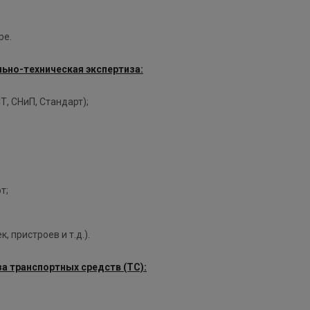
ре.
ьно-техническая экспертиза:
, СНиП, Стандарт);
т;
 пристроев и т.д.).
а транспортных средств (ТС):