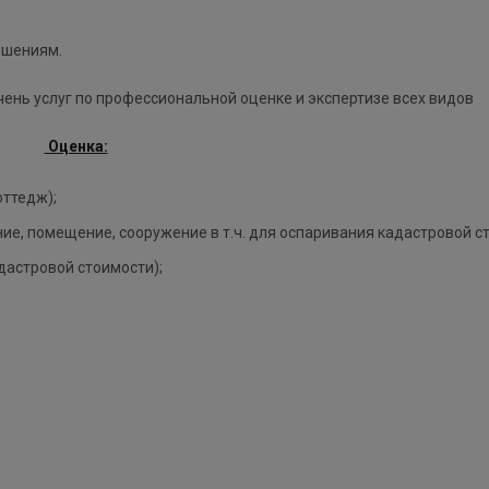
ошениям.
нь услуг по профессиональной оценке и экспертизе всех видов
Оценка:
оттедж);
е, помещение, сооружение в т.ч. для оспаривания кадастровой ст
дастровой стоимости);