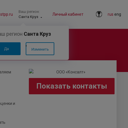
Ваш регион:
tpp.ru
Личный кабинет
rus
eng
Санта Круз
аш регион
Санта Круз
Да
Изменить
авляем
Показать контакты
оценки и
ать