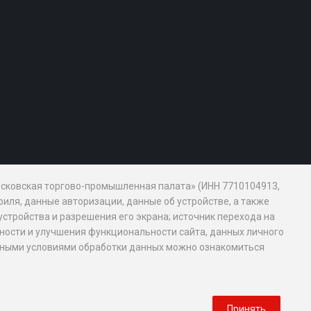
Московская торгово-промышленная палата» (ИНН 7710104913,
иля, данные авторизации, данные об устройстве, а также
устройства и разрешения его экрана; источник перехода на
обности и улучшения функциональности сайта, данных личного
новными условиями обработки данных можно ознакомиться
Принять