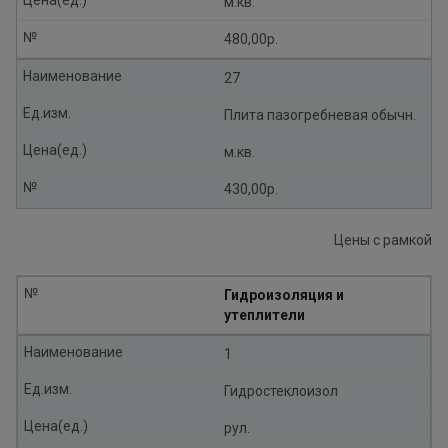
Цена(ед.)
м.кв.
№
480,00р.
Наименование
27
Ед.изм.
Плита пазогребневая обычн.
Цена(ед.)
м.кв.
№
430,00р.
Цены с рамкой
№
Гидроизоляция и
утеплители
Наименование
1
Ед.изм.
Гидростеклоизол
Цена(ед.)
рул.