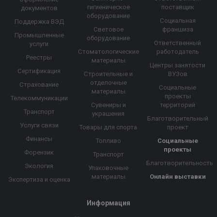
гигиеническое
поставщик
документов
оборудование
Социальная
Поддержка ВЭД
Световое
франшиза
Промышленные
оборудование
Ответственный
услуги
Стоматологические
работодатель
Реестры
материалы
Центры занятости
Сертификация
Строительные и
ВУЗов
отделочные
Страхование
Социальные
материалы
проекты
Телекоммуникации
Сувениры и
территорий
Транспорт
украшения
Благотворительный
Услуги связи
Товары для спорта
проект
Финансы
Топливо
Социальные
проекты
Форензик
Транспорт
Благотворительность
Экология
Упаковочные
материалы
Онлайн выставки
Экспертиза и оценка
Информация