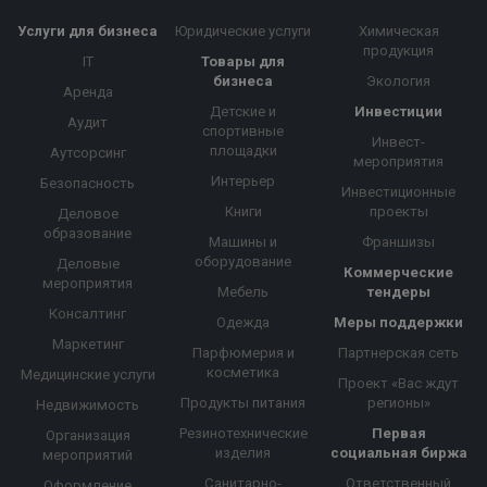
Услуги для бизнеса
Юридические услуги
Химическая
продукция
IT
Товары для
бизнеса
Экология
Аренда
Детские и
Инвестиции
Аудит
спортивные
Инвест-
площадки
Аутсорсинг
мероприятия
Интерьер
Безопасность
Инвестиционные
Книги
проекты
Деловое
образование
Машины и
Франшизы
оборудование
Деловые
Коммерческие
мероприятия
Мебель
тендеры
Консалтинг
Одежда
Меры поддержки
Маркетинг
Парфюмерия и
Партнерская сеть
косметика
Медицинские услуги
Проект «Вас ждут
Продукты питания
регионы»
Недвижимость
Резинотехнические
Первая
Организация
изделия
социальная биржа
мероприятий
Санитарно-
Ответственный
Оформление