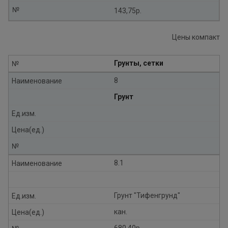
№
143,75р.
Цены компакт
Грунты, сетки
№
8
Наименование
Грунт
Ед.изм.
Цена(ед.)
№
8.1
Наименование
Грунт "Тифенгрунд"
Ед.изм.
кан.
Цена(ед.)