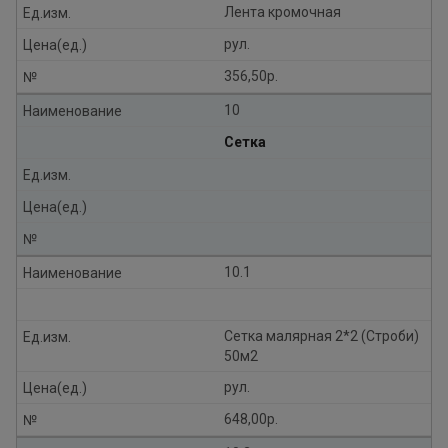
Лента кромочная
Ед.изм.
рул.
Цена(ед.)
356,50р.
№
10
Наименование
Сетка
Ед.изм.
Цена(ед.)
№
10.1
Наименование
Сетка малярная 2*2 (Строби)
Ед.изм.
50м2
рул.
Цена(ед.)
648,00р.
№