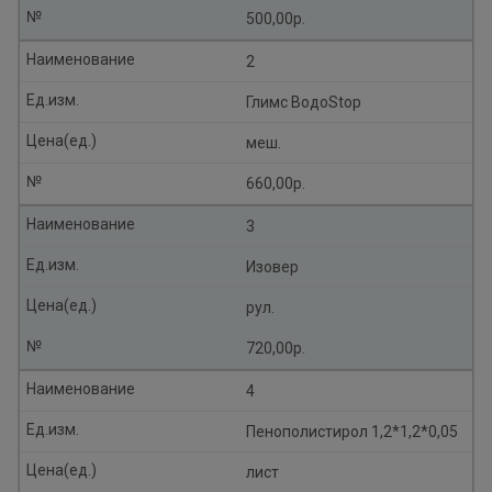
№
500,00р.
Наименование
2
Ед.изм.
Глимс ВодоStop
Цена(ед.)
меш.
№
660,00р.
Наименование
3
Ед.изм.
Изовер
Цена(ед.)
рул.
№
720,00р.
Наименование
4
Ед.изм.
Пенополистирол 1,2*1,2*0,05
Цена(ед.)
лист