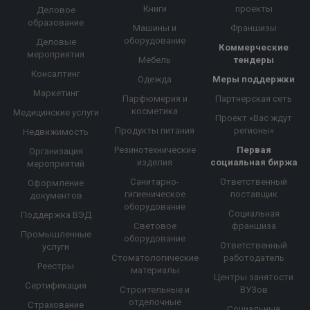
Книги
проекты
Деловое
образование
Машины и
Франшизы
оборудование
Деловые
Коммерческие
мероприятия
Мебель
тендеры
Консалтинг
Одежда
Меры поддержки
Маркетинг
Парфюмерия и
Партнерская сеть
косметика
Медицинские услуги
Проект «Вас ждут
Продукты питания
регионы»
Недвижимость
Резинотехнические
Первая
Организация
изделия
социальная биржа
мероприятий
Санитарно-
Ответственный
Оформление
гигиеническое
поставщик
документов
оборудование
Социальная
Поддержка ВЭД
Световое
франшиза
Промышленные
оборудование
Ответственный
услуги
Стоматологические
работодатель
Реестры
материалы
Центры занятости
Сертификация
Строительные и
ВУЗов
отделочные
Страхование
Социальные